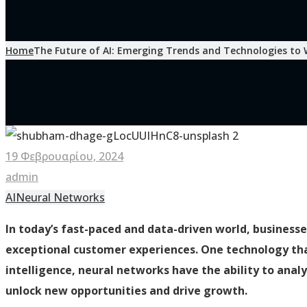
Home
The Future of AI: Emerging Trends and Technologies to
19 Φεβρουαρίου, 2024
admin
AI
Neural Networks
In today’s fast-paced and data-driven world, business
exceptional customer experiences. One technology that
intelligence, neural networks have the ability to ana
unlock new opportunities and drive growth.