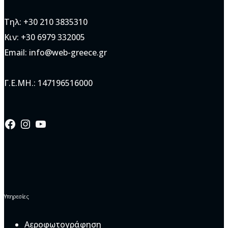
Τηλ: +30 210 3835310
Κιν: +30 6979 332005
Email: info@web-greece.gr
Γ.Ε.ΜΗ.: 147196516000
Facebook
Instagram
YouTube
Υπηρεσίες
Αεροφωτογράφηση